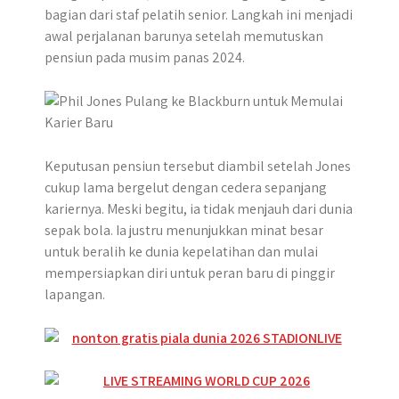
p
o
g
a
bagian dari staf pelatih senior. Langkah ini menjadi
p
k
e
m
awal perjalanan barunya setelah memutuskan
r
pensiun pada musim panas 2024.
Keputusan pensiun tersebut diambil setelah Jones
cukup lama bergelut dengan cedera sepanjang
kariernya. Meski begitu, ia tidak menjauh dari dunia
sepak bola. Ia justru menunjukkan minat besar
untuk beralih ke dunia kepelatihan dan mulai
mempersiapkan diri untuk peran baru di pinggir
lapangan.