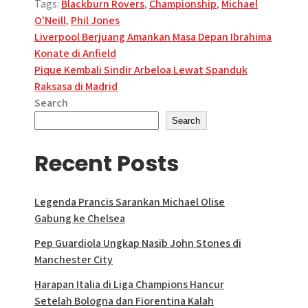
Tags:
Blackburn Rovers
,
Championship
,
Michael
O'Neill
,
Phil Jones
Post
Liverpool Berjuang Amankan Masa Depan Ibrahima
Konate di Anfield
navigation
Pique Kembali Sindir Arbeloa Lewat Spanduk
Raksasa di Madrid
Search
Search
Recent Posts
Legenda Prancis Sarankan Michael Olise
Gabung ke Chelsea
Pep Guardiola Ungkap Nasib John Stones di
Manchester City
Harapan Italia di Liga Champions Hancur
Setelah Bologna dan Fiorentina Kalah