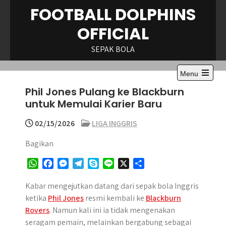
Skip
FOOTBALL DOLPHINS
to
OFFICIAL
content
SEPAK BOLA
Menu
Open
Phil Jones Pulang ke Blackburn
the
main
untuk Memulai Karier Baru
menu
02/15/2026
LIGA INGGRIS
Bagikan
W
F
M
T
S
L
X
S
h
a
e
e
k
i
h
a
c
s
l
y
n
a
Kabar mengejutkan datang dari sepak bola Inggris
t
e
s
e
p
e
r
ketika
Phil Jones
resmi kembali ke
Blackburn
s
b
e
g
e
e
Rovers
. Namun kali ini ia tidak mengenakan
A
o
n
r
seragam pemain, melainkan bergabung sebagai