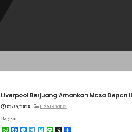
Liverpool Berjuang Amankan Masa Depan Ib
02/15/2026
LIGA INGGRIS
Bagikan
W
F
M
T
S
L
X
S