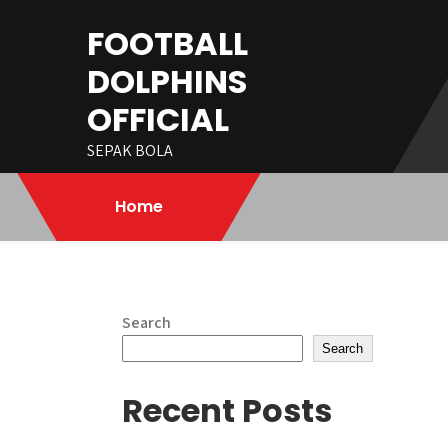
Skip
FOOTBALL
to
content
DOLPHINS
OFFICIAL
SEPAK BOLA
Home
Search
Search
Recent Posts