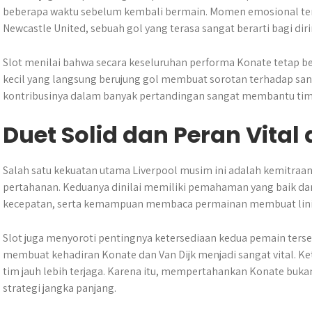
beberapa waktu sebelum kembali bermain. Momen emosional terj
Newcastle United, sebuah gol yang terasa sangat berarti bagi dir
Slot menilai bahwa secara keseluruhan performa Konate tetap ber
kecil yang langsung berujung gol membuat sorotan terhadap sang
kontribusinya dalam banyak pertandingan sangat membantu ti
Duet Solid dan Peran Vital 
Salah satu kekuatan utama Liverpool musim ini adalah kemitraan 
pertahanan. Keduanya dinilai memiliki pemahaman yang baik dan
kecepatan, serta kemampuan membaca permainan membuat lini 
Slot juga menyoroti pentingnya ketersediaan kedua pemain terse
membuat kehadiran Konate dan Van Dijk menjadi sangat vital. Ket
tim jauh lebih terjaga. Karena itu, mempertahankan Konate bukan
strategi jangka panjang.