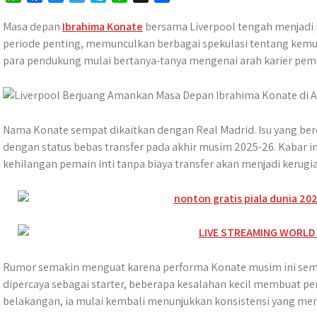
h
a
e
e
k
i
h
a
c
s
l
y
n
a
Masa depan
Ibrahima Konate
bersama Liverpool tengah menjadi 
t
e
s
e
p
e
r
periode penting, memunculkan berbagai spekulasi tentang kemu
s
b
e
g
e
e
para pendukung mulai bertanya-tanya mengenai arah karier pema
A
o
n
r
p
o
g
a
p
k
e
m
r
Nama Konate sempat dikaitkan dengan Real Madrid. Isu yang be
dengan status bebas transfer pada akhir musim 2025-26. Kabar 
kehilangan pemain inti tanpa biaya transfer akan menjadi kerugia
Rumor semakin menguat karena performa Konate musim ini semp
dipercaya sebagai starter, beberapa kesalahan kecil membuat 
belakangan, ia mulai kembali menunjukkan konsistensi yang menj