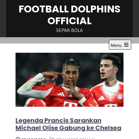
Skip
FOOTBALL DOLPHINS
to
OFFICIAL
content
SEPAK BOLA
Menu
Open
the
main
menu
Legenda Prancis Sarankan
Michael Olise Gabung ke Chelsea