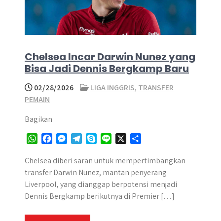
Chelsea Incar Darwin Nunez yang
Bisa Jadi Dennis Bergkamp Baru
02/28/2026
LIGA INGGRIS
,
TRANSFER
PEMAIN
Bagikan
W
F
M
T
S
L
X
S
h
a
e
e
k
i
h
a
c
s
l
y
n
a
Chelsea diberi saran untuk mempertimbangkan
t
e
s
e
p
e
r
transfer Darwin Nunez, mantan penyerang
s
b
e
g
e
e
Liverpool, yang dianggap berpotensi menjadi
A
o
n
r
Dennis Bergkamp berikutnya di Premier […]
p
o
g
a
p
k
e
m