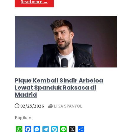
Read more →
r
Pique Kembali Sindir Arbeloa
Lewat Spanduk Raksasa di
Madrid
02/25/2026
LIGA SPANYOL
Bagikan
W
F
M
T
S
L
X
S