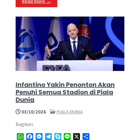
Read more →
p
k
e
m
r
Infantino Yakin Penonton Akan
Penuhi Semua Stadion di Piala
Dunia
03/10/2026
PIALA DUNIA
Bagikan
W
F
M
T
S
L
X
S