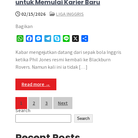
untuk Memulai Karier Baru
02/15/2026
LIGA INGGRIS
Bagikan
W
F
M
T
S
L
X
S
h
a
e
e
k
i
h
a
c
s
l
y
n
a
Kabar mengejutkan datang dari sepak bola Inggris
t
e
s
e
p
e
r
ketika Phil Jones resmi kembali ke Blackburn
s
b
e
g
e
e
Rovers. Namun kali ini ia tidak […]
A
o
n
r
p
o
g
a
Read more →
p
k
e
m
r
Posts
1
2
3
Next
Search
pagination
Search
Recent Posts