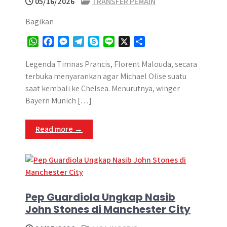
05/16/2026
TRANSFER PEMAIN
Bagikan
W
F
M
T
S
L
X
S
h
a
e
e
k
i
h
a
c
s
l
y
n
a
Legenda Timnas Prancis, Florent Malouda, secara
t
e
s
e
p
e
r
terbuka menyarankan agar Michael Olise suatu
s
b
e
g
e
e
saat kembali ke Chelsea. Menurutnya, winger
A
o
n
r
Bayern Munich […]
p
o
g
a
p
k
e
m
Read more →
r
Pep Guardiola Ungkap Nasib
John Stones di Manchester City