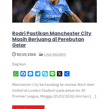
Rodri Pastikan Manchester City
Masih Berjuang di Perebutan
Gelar
03/15/2026
LIGA INGGRIS
Bagikan
W
F
M
T
S
L
X
S
h
a
e
e
k
i
h
a
c
s
l
y
n
a
Manchester City bertandang ke markas West Ham
t
e
s
e
p
e
r
United di London Stadium pada pekan ke-30
s
b
e
g
e
e
Premier League, Minggu (15/03/2026) dini hari […]
A
o
n
r
p
o
g
a