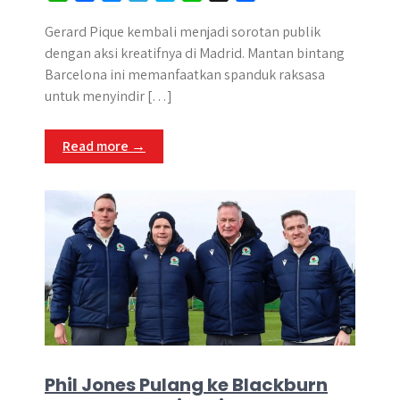
h
a
e
e
k
i
h
a
c
s
l
y
n
a
Gerard Pique kembali menjadi sorotan publik
t
e
s
e
p
e
r
dengan aksi kreatifnya di Madrid. Mantan bintang
s
b
e
g
e
e
Barcelona ini memanfaatkan spanduk raksasa
A
o
n
r
untuk menyindir […]
p
o
g
a
p
k
e
m
Read more →
r
Phil Jones Pulang ke Blackburn