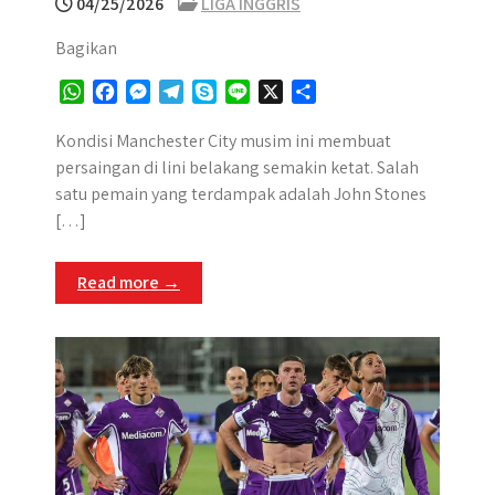
04/25/2026
LIGA INGGRIS
Bagikan
W
F
M
T
S
L
X
S
h
a
e
e
k
i
h
a
c
s
l
y
n
a
Kondisi Manchester City musim ini membuat
t
e
s
e
p
e
r
persaingan di lini belakang semakin ketat. Salah
s
b
e
g
e
e
satu pemain yang terdampak adalah John Stones
A
o
n
r
[…]
p
o
g
a
p
k
e
m
Read more →
r