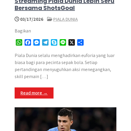
Streaming Piala Dunia Lebih Seru
Bersama ShotsGoal
03/17/2026
PIALA DUNIA
Bagikan
W
F
M
T
S
L
X
S
h
a
e
e
k
i
h
a
c
s
l
y
n
a
Piala Dunia selalu menghadirkan euforia yang luar
t
e
s
e
p
e
r
biasa bagi para pecinta sepak bola. Setiap
s
b
e
g
e
e
pertandingan menyuguhkan aksi menegangkan,
A
o
n
r
skill pemain […]
p
o
g
a
p
k
e
m
Read more →
r