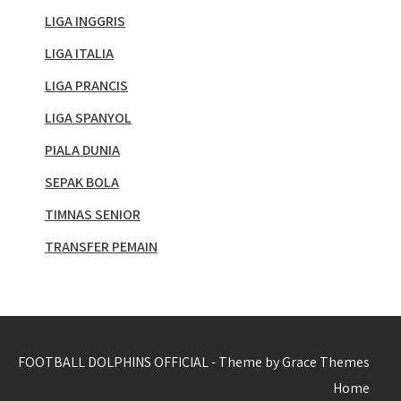
LIGA INGGRIS
LIGA ITALIA
LIGA PRANCIS
LIGA SPANYOL
PIALA DUNIA
SEPAK BOLA
TIMNAS SENIOR
TRANSFER PEMAIN
FOOTBALL DOLPHINS OFFICIAL - Theme by Grace Themes
Home