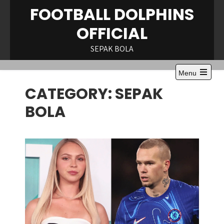
Skip
FOOTBALL DOLPHINS
to
OFFICIAL
content
SEPAK BOLA
Menu
Open
CATEGORY:
SEPAK
the
main
menu
BOLA