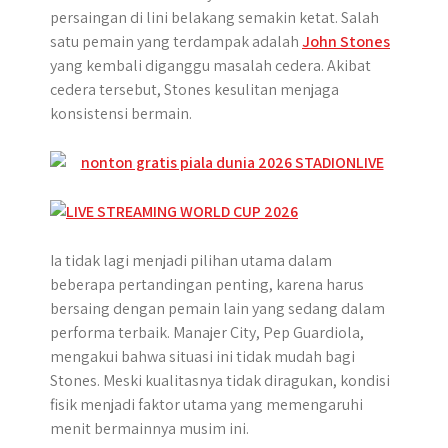
p
o
g
a
persaingan di lini belakang semakin ketat. Salah
p
k
e
m
satu pemain yang terdampak adalah
John Stones
r
yang kembali diganggu masalah cedera. Akibat
cedera tersebut, Stones kesulitan menjaga
konsistensi bermain.
Ia tidak lagi menjadi pilihan utama dalam
beberapa pertandingan penting, karena harus
bersaing dengan pemain lain yang sedang dalam
performa terbaik. Manajer City, Pep Guardiola,
mengakui bahwa situasi ini tidak mudah bagi
Stones. Meski kualitasnya tidak diragukan, kondisi
fisik menjadi faktor utama yang memengaruhi
menit bermainnya musim ini.