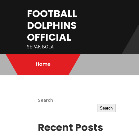
Skip
FOOTBALL
to
content
DOLPHINS
OFFICIAL
SEPAK BOLA
Home
Search
Search
Recent Posts