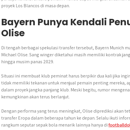
proyek Los Blancos di masa depan.
Bayern Punya Kendali Pe
Olise
Di tengah berbagai spekulasi transfer tersebut, Bayern Munich
Michael Olise. Sang winger diketahui masih memiliki kontrak jan
hingga musim panas 2029.
Situasi ini membuat klub peminat harus berpikir dua kali jika in
tidak memiliki tekanan untuk menjual pemain penting mereka, ap
dalam proyek jangka panjang klub. Meski begitu, rumor mengenai
kemungkinan akan terus berlanjut.
Dengan performa yang terus meningkat, Olise diprediksi akan te
transfer Eropa dalam beberapa tahun ke depan. Selalu ikuti info
rangkum seputar sepak bola menarik lainnya hanya di
footballdo