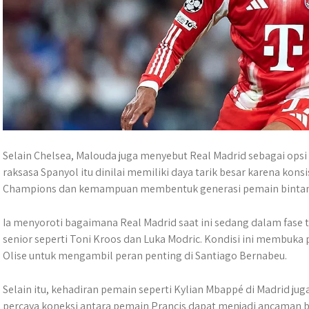
Selain Chelsea, Malouda juga menyebut Real Madrid sebagai opsi 
raksasa Spanyol itu dinilai memiliki daya tarik besar karena kons
Champions dan kemampuan membentuk generasi pemain bintan
Ia menyoroti bagaimana Real Madrid saat ini sedang dalam fase tr
senior seperti Toni Kroos dan Luka Modric. Kondisi ini membuka
Olise untuk mengambil peran penting di Santiago Bernabeu.
Selain itu, kehadiran pemain seperti Kylian Mbappé di Madrid jug
percaya koneksi antara pemain Prancis dapat menjadi ancaman b