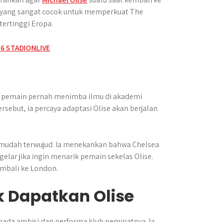
as yang sangat cocok untuk memperkuat The
tertinggi Eropa.
ng pemain pernah menimba ilmu di akademi
sebut, ia percaya adaptasi Olise akan berjalan
 mudah terwujud. Ia menekankan bahwa Chelsea
lar jika ingin menarik pemain sekelas Olise.
embali ke London.
k Dapatkan Olise
ada ambisi dan performa klub peminatnya. Ia