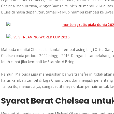
Chelsea. Menurutnya, winger Bayern Munich itu memiliki kualit
Blues di masa depan, terutama jika klub mampu kembali ke level 
Malouda menilai Chelsea bukanlah tempat asing bagi Olise. Sa
Chelsea pada periode 2009 hingga 2016. Dengan latar belakang ter
lebih cepat jika kembali ke Stamford Bridge.
Namun, Malouda juga menegaskan bahwa transfer ini tidak akan
harus kembali tampil di Liga Champions dan menjadi penantang ge
Tanpa itu, menurutnya, sangat sulit meyakinkan pemain untuk k
Syarat Berat Chelsea untu
Menurut Malouda, masa depan Michael Olise sangat bergantung p