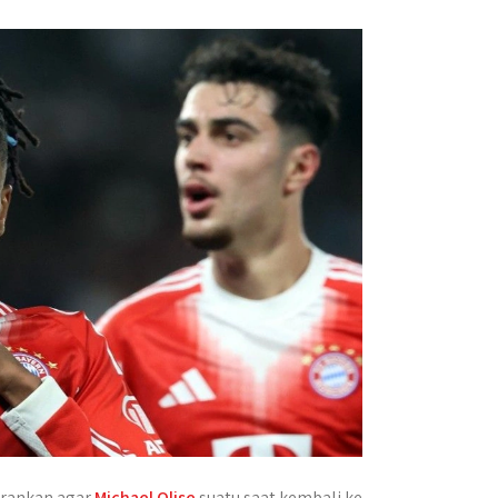
arankan agar
Michael Olise
suatu saat kembali ke