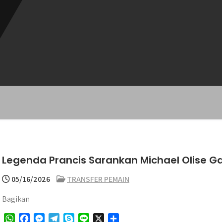
Legenda Prancis Sarankan Michael Olise G
05/16/2026
TRANSFER PEMAIN
Bagikan
W
F
M
T
S
L
X
S