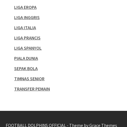
LIGA EROPA
LIGA INGGRIS
LIGA ITALIA
LIGA PRANCIS
LIGA SPANYOL
PIALA DUNIA
SEPAK BOLA
TIMNAS SENIOR
TRANSFER PEMAIN
FOOTBALL DOLPHINS OFFICIAL - Theme by Grace Themes