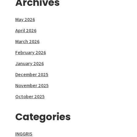
Archives
May 2026
April 2026
March 2026
February 2026
January 2026
December 2025
November 2025
October 2025
Categories
INGGRIS