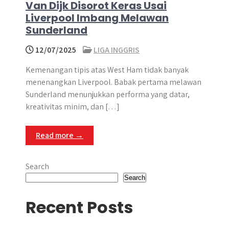
Van Dijk Disorot Keras Usai
Liverpool Imbang Melawan
Sunderland
12/07/2025
LIGA INGGRIS
Kemenangan tipis atas West Ham tidak banyak
menenangkan Liverpool. Babak pertama melawan
Sunderland menunjukkan performa yang datar,
kreativitas minim, dan […]
Read more →
Search
Search
Recent Posts