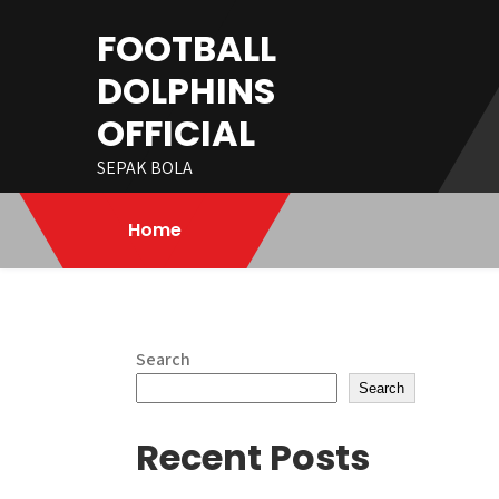
Skip
FOOTBALL
to
content
DOLPHINS
OFFICIAL
SEPAK BOLA
Home
Search
Search
Recent Posts