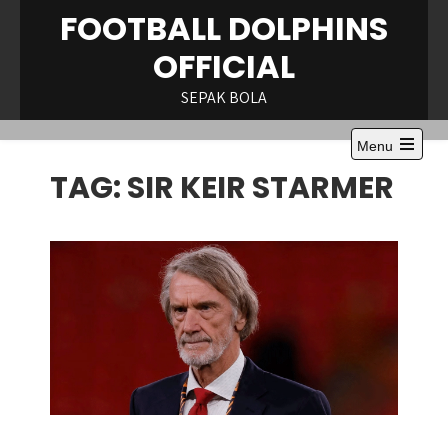
Skip
FOOTBALL DOLPHINS
to
OFFICIAL
content
SEPAK BOLA
Menu
Open
TAG:
SIR KEIR STARMER
the
main
menu