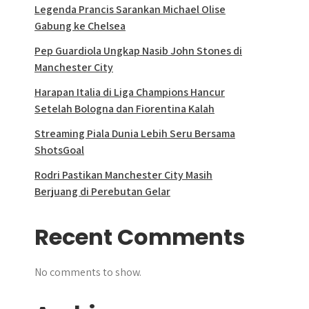
Legenda Prancis Sarankan Michael Olise
Gabung ke Chelsea
Pep Guardiola Ungkap Nasib John Stones di
Manchester City
Harapan Italia di Liga Champions Hancur
Setelah Bologna dan Fiorentina Kalah
Streaming Piala Dunia Lebih Seru Bersama
ShotsGoal
Rodri Pastikan Manchester City Masih
Berjuang di Perebutan Gelar
Recent Comments
No comments to show.