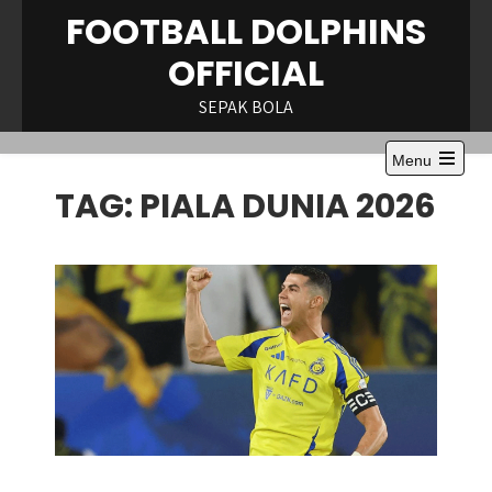
Skip
FOOTBALL DOLPHINS
to
OFFICIAL
content
SEPAK BOLA
Menu
Open
TAG:
PIALA DUNIA 2026
the
main
menu