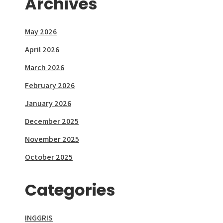
Archives
May 2026
April 2026
March 2026
February 2026
January 2026
December 2025
November 2025
October 2025
Categories
INGGRIS