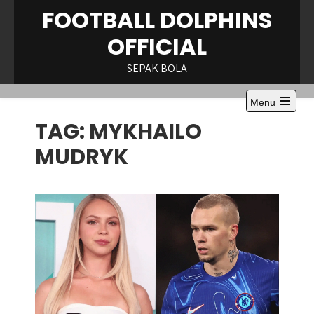
Skip
FOOTBALL DOLPHINS
to
OFFICIAL
content
SEPAK BOLA
Menu
Open
TAG:
MYKHAILO
the
main
menu
MUDRYK