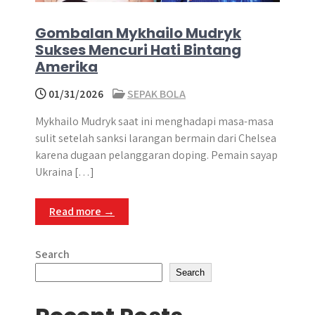
Gombalan Mykhailo Mudryk
Sukses Mencuri Hati Bintang
Amerika
01/31/2026
SEPAK BOLA
Mykhailo Mudryk saat ini menghadapi masa-masa
sulit setelah sanksi larangan bermain dari Chelsea
karena dugaan pelanggaran doping. Pemain sayap
Ukraina […]
Read more →
Search
Search