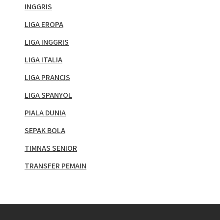
INGGRIS
LIGA EROPA
LIGA INGGRIS
LIGA ITALIA
LIGA PRANCIS
LIGA SPANYOL
PIALA DUNIA
SEPAK BOLA
TIMNAS SENIOR
TRANSFER PEMAIN