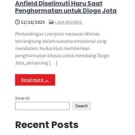
Anfield Diselimuti Haru Saat
Penghormatan untuk Diogo Jota
12/28/2025
LIGA INGGRIS
Pertandingan Liverpool melawan Wolves
berlangsung dalam suasana emosional yang
mendalam. Kedua klub memberikan
penghormatan khusus untuk mendiang Diogo
Jota, penyerang […]
Read more →
Search
Search
Recent Posts