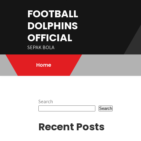
Skip
FOOTBALL
to
content
DOLPHINS
OFFICIAL
SEPAK BOLA
Home
Search
Search
Recent Posts