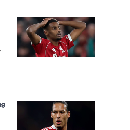
er
ng