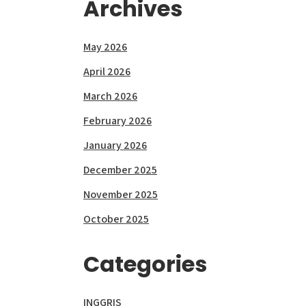
Archives
May 2026
April 2026
March 2026
February 2026
January 2026
December 2025
November 2025
October 2025
Categories
INGGRIS