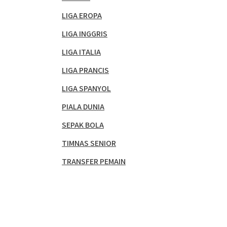
LIGA EROPA
LIGA INGGRIS
LIGA ITALIA
LIGA PRANCIS
LIGA SPANYOL
PIALA DUNIA
SEPAK BOLA
TIMNAS SENIOR
TRANSFER PEMAIN