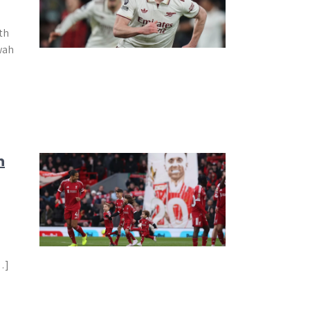
th
wah
n
…]