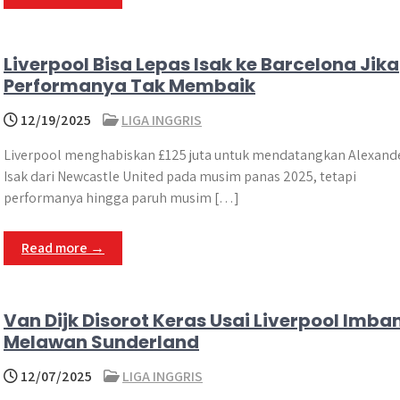
Liverpool Bisa Lepas Isak ke Barcelona Jika
Performanya Tak Membaik
12/19/2025
LIGA INGGRIS
Liverpool menghabiskan £125 juta untuk mendatangkan Alexand
Isak dari Newcastle United pada musim panas 2025, tetapi
performanya hingga paruh musim […]
Read more →
Van Dijk Disorot Keras Usai Liverpool Imba
Melawan Sunderland
12/07/2025
LIGA INGGRIS